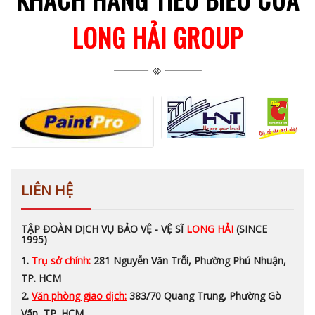
LONG HẢI GROUP
LIÊN HỆ
TẬP ĐOÀN DỊCH VỤ BẢO VỆ - VỆ SĨ
LONG HẢI
(SINCE
1995)
1.
Trụ sở chính:
281 Nguyễn Văn Trỗi, Phường Phú Nhuận,
TP. HCM
2.
Văn phòng giao dịch:
383/70 Quang Trung, Phường Gò
Vấp, TP. HCM