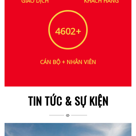
GIAO DỊCH
KHÁCH HÀNG
5186
+
CÁN BỘ + NHÂN VIÊN
TIN TỨC & SỰ KIỆN