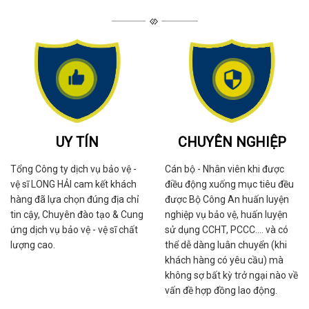
UY TÍN
CHUYÊN NGHIỆP
Tổng Công ty dịch vụ bảo vệ -
Cán bộ - Nhân viên khi được
vệ sĩ LONG HẢI cam kết khách
điều động xuống mục tiêu đều
hàng đã lựa chọn đúng địa chỉ
được Bộ Công An huấn luyện
tin cậy, Chuyên đào tạo & Cung
nghiệp vụ bảo vệ, huấn luyện
ứng dịch vụ bảo vệ - vệ sĩ chất
sử dụng CCHT, PCCC.... và có
lượng cao.
thể dễ dàng luân chuyển (khi
khách hàng có yêu cầu) mà
không sợ bất kỳ trở ngại nào về
vấn đề hợp đồng lao động.