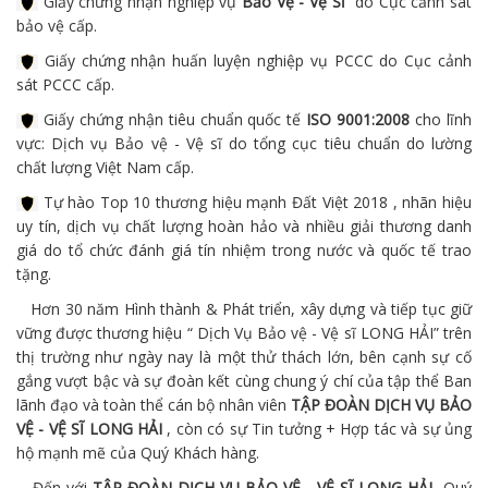
Giấy chứng nhận nghiệp vụ
Bảo Vệ - Vệ Sĩ
do Cục cảnh sát
bảo vệ cấp.
Giấy chứng nhận huấn luyện nghiệp vụ PCCC do Cục cảnh
sát PCCC cấp.
Giấy chứng nhận tiêu chuẩn quốc tế
ISO 9001:2008
cho lĩnh
vực: Dịch vụ Bảo vệ - Vệ sĩ do tổng cục tiêu chuẩn do lường
chất lượng Việt Nam cấp.
Tự hào Top 10 thương hiệu mạnh Đất Việt 2018 , nhãn hiệu
uy tín, dịch vụ chất lượng hoàn hảo và nhiều giải thương danh
giá do tổ chức đánh giá tín nhiệm trong nước và quốc tế trao
tặng.
Hơn 30 năm Hình thành & Phát triển, xây dựng và tiếp tục giữ
vững được thương hiệu “ Dịch Vụ Bảo vệ - Vệ sĩ LONG HẢI” trên
thị trường như ngày nay là một thử thách lớn, bên cạnh sự cố
gắng vượt bậc và sự đoàn kết cùng chung ý chí của tập thể Ban
lãnh đạo và toàn thể cán bộ nhân viên
TẬP ĐOÀN DỊCH VỤ BẢO
VỆ - VỆ SĨ LONG HẢI
, còn có sự Tin tưởng + Hợp tác và sự ủng
hộ mạnh mẽ của Quý Khách hàng.
Đến với
TẬP ĐOÀN DỊCH VỤ BẢO VỆ - VỆ SĨ LONG HẢI
Quý