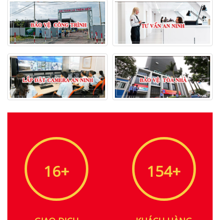
18
+
173
+