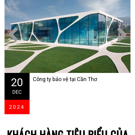
Cho thuê văn phòng ảo quận Tân Bình
20
Dịch vụ cho thuê văn phòng ảo quận Tân
APR
Bình TPHCM của TẬP ĐOÀN DỊCH BẢO VỆ - VỆ SĨ
LONG HẢI không những giúp cho...
2024
KHÁCH HÀNG TIÊU BIỂU CỦA