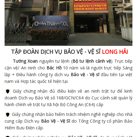
TẬP ĐOÀN DỊCH VỤ BẢO VỆ - VỆ SĨ
LONG HẢI
Tướng Xoan
nguyên tư lệnh (
Bộ tư lệnh cảnh vệ
) Trực tiếp
cận vệ/ An ninh cho
Bác Hồ
10 năm và là người trực tiếp Sáng
lập + Điều hành công ty dịch vụ
Bảo vệ - Vệ sĩ
đầu tiên tại việt
nam và Hợp tác quốc tế hiện tại.
Giấy chứng nhận đủ điều kiện về an ninh trật tự để kinh
doanh Dịch vụ Bảo Vệ số 168/GCN/C64 do Cục cảnh sát quản lý
hành chính về trật tự Xã hội Bộ Công An (C64) cấp
Giấy chứng nhận bảo hiểm trách nhiệm nghề nghiệp cho nhà
cung cấp Dịch vụ
Bảo Vệ - Vệ Sĩ
do Tổng Công ty cổ phần Bảo
Hiểm Bưu Điện cấp.