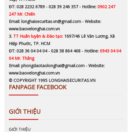
ĐT: 028 2232 6789 - 028 39 246 357 - Hotline:
0902 247
247 Mr. Chiến
Email: longhaisecuritas.vn@gmail.com - Website:
www.baovelonghai.com.vn
3.
TT Huấn luyện & Đào tạo:
1697/46 Lê Văn Lương, Xã
Hiệp Phước, TP. HCM
ĐT: 028 36 04 04 04 - 028 38 864 468 - Hotline:
0943 04 04
04 Mr. Thắng
Email: phongdaotaolonghai@gmail.com - Website:
www.baovelonghai.com.vn
© COPYRIGHT 1995 LONGHAISECURITAS.VN
FANPAGE FACEBOOK
GIỚI THIỆU
GIỚI THIỆU