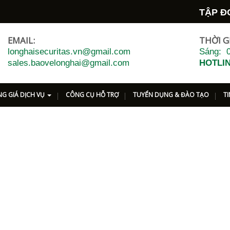
TẬP ĐO
EMAIL:
THỜI G
longhaisecuritas.vn@gmail.com
Sáng: 0
sales.baovelonghai@gmail.com
HOTLIN
G GIÁ DỊCH VỤ
CÔNG CỤ HỖ TRỢ
TUYỂN DỤNG & ĐÀO TẠO
T