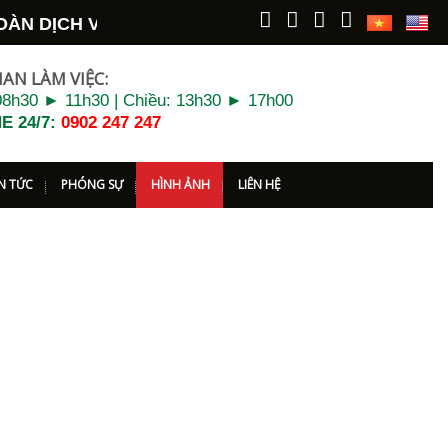
ÀN DỊCH VỤ BẢO VỆ - VỆ SĨ
LONG HẢI
KÍNH CHÀO
IAN LÀM VIỆC:
8h30 ► 11h30 | Chiều: 13h30 ► 17h00
E 24/7:
0902 247 247
IN TỨC
PHÓNG SỰ
HÌNH ẢNH
LIÊN HỆ