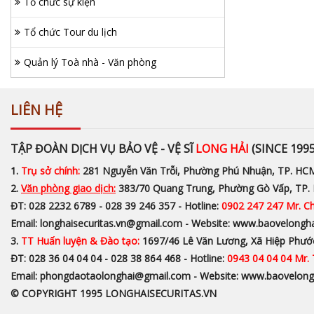
Tổ chức sự kiện
Tổ chức Tour du lịch
Quản lý Toà nhà - Văn phòng
LIÊN HỆ
TẬP ĐOÀN DỊCH VỤ BẢO VỆ - VỆ SĨ
LONG HẢI
(SINCE 1995
1.
Trụ sở chính:
281 Nguyễn Văn Trỗi, Phường Phú Nhuận, TP. HC
2.
Văn phòng giao dịch:
383/70 Quang Trung, Phường Gò Vấp, TP
ĐT: 028 2232 6789 - 028 39 246 357 - Hotline:
0902 247 247 Mr. C
Email: longhaisecuritas.vn@gmail.com - Website: www.baovelongh
3.
TT Huấn luyện & Đào tạo:
1697/46 Lê Văn Lương, Xã Hiệp Phướ
ĐT: 028 36 04 04 04 - 028 38 864 468 - Hotline:
0943 04 04 04 Mr.
Email: phongdaotaolonghai@gmail.com - Website: www.baovelong
© COPYRIGHT 1995 LONGHAISECURITAS.VN