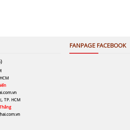
FANPAGE FACEBOOK
)
M
. HCM
hiến
ai.com.vn
c, TP. HCM
 Thắng
hai.com.vn