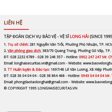
LIÊN HỆ
TẬP ĐOÀN DỊCH VỤ BẢO VỆ - VỆ SĨ
LONG HẢI
(SINCE 1995
1.
Trụ sở chính:
281 Nguyễn Văn Trỗi, Phường Phú Nhuận, TP. HC
2.
Văn phòng giao dịch:
383/70 Quang Trung, Phường Gò Vấp, TP
ĐT: 028 2232 6789 - 028 39 246 357 - Hotline:
0902 247 247 Mr. C
Email: longhaisecuritas.vn@gmail.com - Website: www.baovelongh
3.
TT Huấn luyện & Đào tạo:
1697/46 Lê Văn Lương, Xã Hiệp Phướ
ĐT: 028 36 04 04 04 - 028 38 864 468 - Hotline:
0943 04 04 04 Mr.
Email: phongdaotaolonghai@gmail.com - Website: www.baovelong
© COPYRIGHT 1995 LONGHAISECURITAS.VN