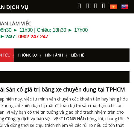
ỊCH VỤ BẢO VỆ - VỆ SĨ
LONG HẢI
KÍNH CHÀO QU
IAN LÀM VIỆC:
8h30 ► 11h30 | Chiều: 13h30 ► 17h00
E 24/7:
0902 247 247
IN TỨC
PHÓNG SỰ
HÌNH ẢNH
LIÊN HỆ
Tải Sản có giá trị bằng xe chuyên dụng tại TPHCM
 tạp hiện nay, việc tự mình vận chuyển các khoản tiền hay hàng hóa
ro không chỉ khiến bạn bị mất đi toàn bộ tài sản mà thậm chí còn
. Vì vậy bạn có thể tin tưởng và giao phó trách nhiệm trên cho
ng Công ty dịch vụ bảo vệ - vệ sĩ LONG HẢI
chúng tôi, chúng tôi sẽ
i và đồng thời sẽ chịu trách nhiệm về các rủi ro nếu có tổn thất