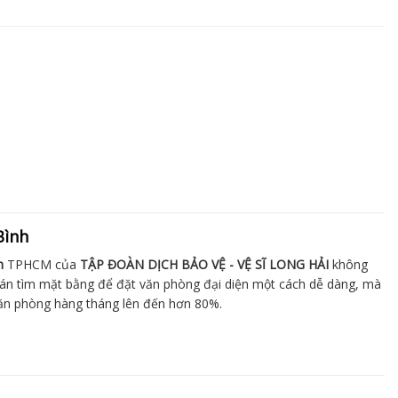
Bình
h
TPHCM của
TẬP ĐOÀN DỊCH BẢO VỆ - VỆ SĨ LONG HẢI
không
oán tìm mặt bằng để đặt văn phòng đại diện một cách dễ dàng, mà
 văn phòng hàng tháng lên đến hơn 80%.