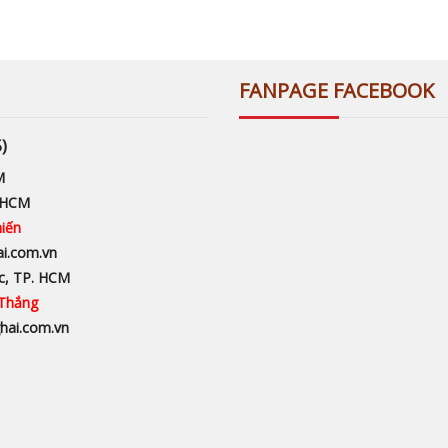
FANPAGE FACEBOOK
)
M
. HCM
hiến
ai.com.vn
c, TP. HCM
 Thắng
hai.com.vn