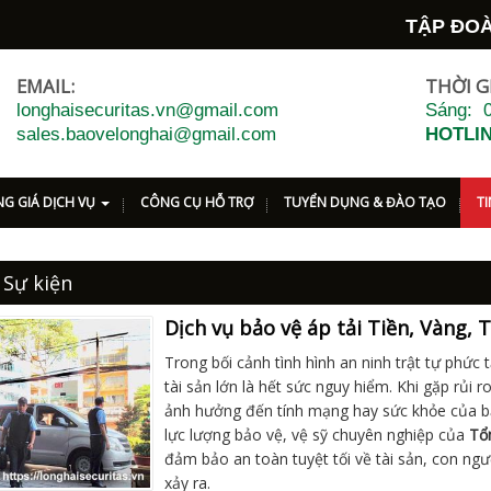
TẬP ĐOÀN D
EMAIL:
THỜI G
longhaisecuritas.vn@gmail.com
Sáng: 0
sales.baovelonghai@gmail.com
HOTLIN
G GIÁ DỊCH VỤ
CÔNG CỤ HỖ TRỢ
TUYỂN DỤNG & ĐÀO TẠO
T
 Sự kiện
Dịch vụ bảo vệ áp tải Tiền, Vàng, 
Trong bối cảnh tình hình an ninh trật tự phức
tài sản lớn là hết sức nguy hiểm. Khi gặp rủi 
ảnh hưởng đến tính mạng hay sức khỏe của bạn
lực lượng bảo vệ, vệ sỹ chuyên nghiệp của
Tổ
đảm bảo an toàn tuyệt tối về tài sản, con ngườ
xảy ra.