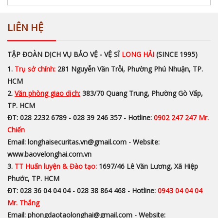
LIÊN HỆ
TẬP ĐOÀN DỊCH VỤ BẢO VỆ - VỆ SĨ
LONG HẢI
(SINCE 1995)
1.
Trụ sở chính:
281 Nguyễn Văn Trỗi, Phường Phú Nhuận, TP.
HCM
2.
Văn phòng giao dịch:
383/70 Quang Trung, Phường Gò Vấp,
TP. HCM
ĐT: 028 2232 6789 - 028 39 246 357 - Hotline:
0902 247 247 Mr.
Chiến
Email: longhaisecuritas.vn@gmail.com - Website:
www.baovelonghai.com.vn
3.
TT Huấn luyện & Đào tạo:
1697/46 Lê Văn Lương, Xã Hiệp
Phước, TP. HCM
ĐT: 028 36 04 04 04 - 028 38 864 468 - Hotline:
0943 04 04 04
Mr. Thắng
Email: phongdaotaolonghai@gmail.com - Website: